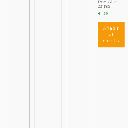
Roe-Glue
231185
€
4,36
Añadir
al
carrito