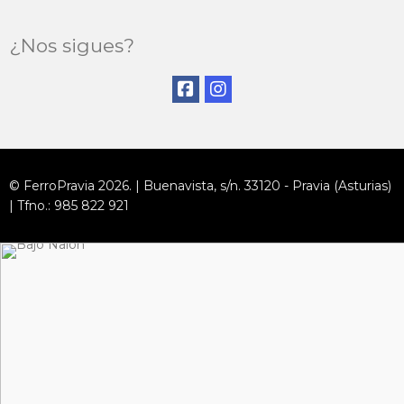
¿Nos sigues?
© FerroPravia 2026. | Buenavista, s/n. 33120 - Pravia (Asturias)
| Tfno.: 985 822 921