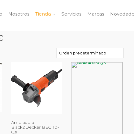
io
Nosotros
Tienda
Servicios
Marcas
Novedade
a
Amoladora
Black&Decker BEG110-
Qs