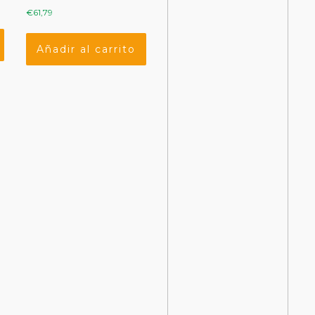
€
61,79
Añadir al carrito