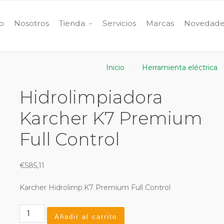
io
Nosotros
Tienda
Servicios
Marcas
Novedade
Inicio
Herramienta eléctrica
Hidrolimpiadora
Karcher K7 Premium
Full Control
€
585,11
Karcher Hidrolimp.K7 Premium Full Control
Hidrolimpiadora
Añadir al carrito
Karcher