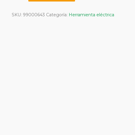
K7
Premium
SKU:
99000643
Categoría:
Herramienta eléctrica
Full
Control
cantidad