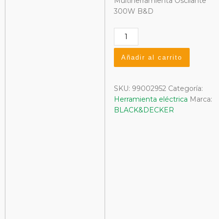
Multiherramienta Oscilante
300W B&D
Multiherramienta
oscilante
300
Añadir al carrito
w.
B&D
cantidad
SKU:
99002952
Categoría:
Herramienta eléctrica
Marca:
BLACK&DECKER