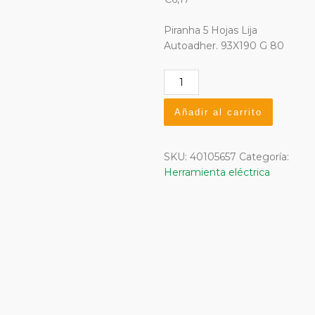
Piranha 5 Hojas Lija
Autoadher. 93X190 G 80
5
Hojas
Lija
Añadir al carrito
Autoadher.
93X190
G
SKU:
40105657
Categoría:
80
Herramienta eléctrica
Piranha
cantidad