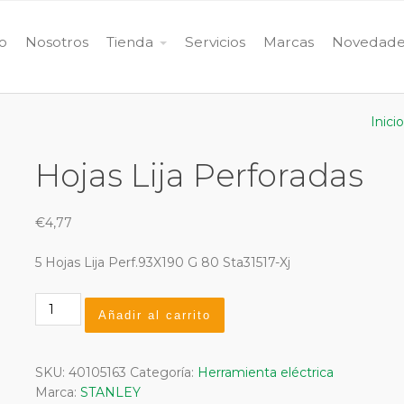
io
Nosotros
Tienda
Servicios
Marcas
Novedade
Inicio
Hojas Lija Perforadas
€
4,77
5 Hojas Lija Perf.93X190 G 80 Sta31517-Xj
Hojas
Añadir al carrito
Lija
Perforadas
cantidad
SKU:
40105163
Categoría:
Herramienta eléctrica
Marca:
STANLEY