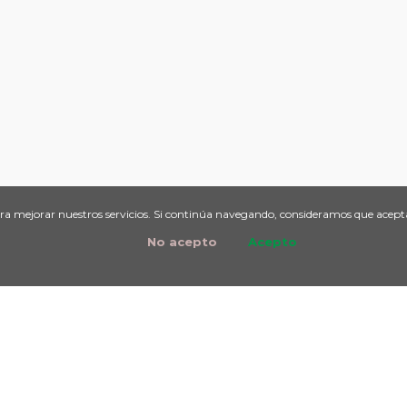
ara mejorar nuestros servicios. Si continúa navegando, consideramos que acept
No acepto
Acepto