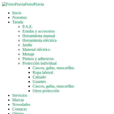
FerroPravia
Inicio
Nosotros
Tienda
P.A.E.
Estufas y accesorios
Herramienta manual
Herramienta eléctrica
Jardín
Material eléctrico
Menaje
Pintura y adhesivos
Protección individual
Cascos, gafas, mascarillas
Ropa laboral
Calzado
Guantes
Cascos, gafas, mascarillas
Otros protección
Servicios
Marcas
Novedades
Contacto
Ofertas