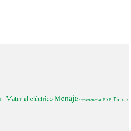
Menaje
ín
Material eléctrico
Pintura
P.A.E.
Otros protección