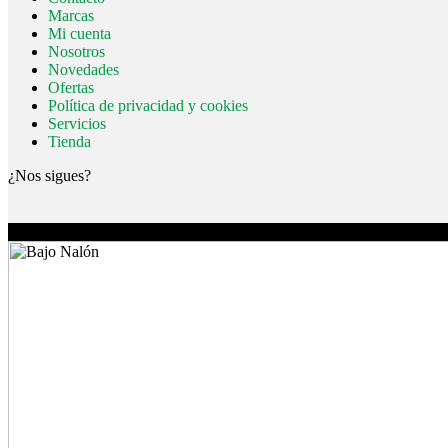
Marcas
Mi cuenta
Nosotros
Novedades
Ofertas
Política de privacidad y cookies
Servicios
Tienda
¿Nos sigues?
© FerroPravia 2026. | Buenavista, s/n. 33120 - Pravia (Asturias) | Tf