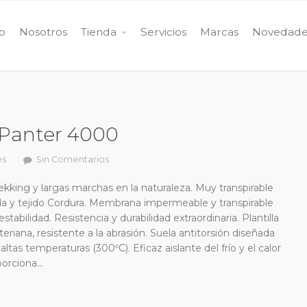
io
Nosotros
Tienda
Servicios
Marcas
Novedade
 Panter 4000
es
Sin Comentarios
kking y largas marchas en la naturaleza. Muy transpirable
da y tejido Cordura. Membrana impermeable y transpirable
abilidad. Resistencia y durabilidad extraordinaria. Plantilla
riana, resistente a la abrasión. Suela antitorsión diseñada
ltas temperaturas (300ºC). Eficaz aislante del frío y el calor
porciona…