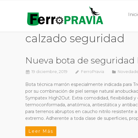
Inic
calzado seguridad
Nueva bota de seguridad
19 diciembre, 2019
FerroPravia
Novedad
Bota técnica marrón especialmente indicada para Tre
por su combinación de piel serraje natural anobucka
Sympatex High2Out. Extra comodidad, flexibilidad y est
termoconformada, anatómica, antiestática y antibacte
para terrenos abruptos en caucho nitrilo resistente a a
extremo. Adherente a toda clase de superficies, pro
Leer Más