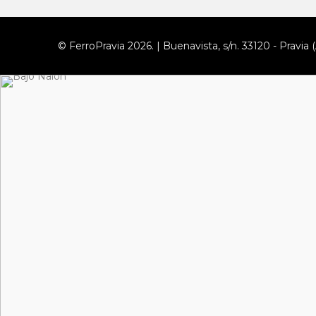
© FerroPravia 2026. | Buenavista, s/n. 33120 - Pravia (