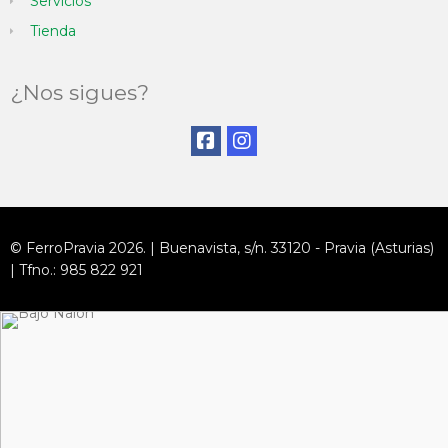
Servicios
Tienda
¿Nos sigues?
© FerroPravia 2026. | Buenavista, s/n. 33120 - Pravia (Asturias)
| Tfno.: 985 822 921