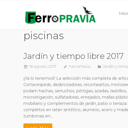
Inic
piscinas
Jardín y tiempo libre 2017
18 agosto, 2017
FerroPravia
Jardín y tiemp
¡¡Ya lo tenemos!! La selección más completa de artíc
Cortacespeds, desbrozadoras, recortasetos, motosierr
podam hachas, serruchos, pértigas, azadas, rastrillos
microirrigación, sulfatadoras, enrejados, mallas plásti
mobiliario y complementos de jardín, patio o terraza
completos en ratan sintético, aluminio, acero y made
tumbonas en…