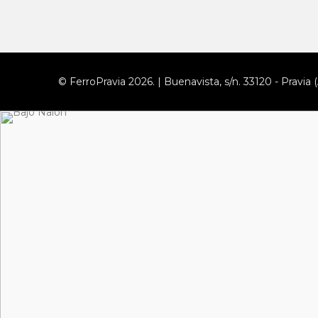
© FerroPravia 2026. | Buenavista, s/n. 33120 - Pravia (