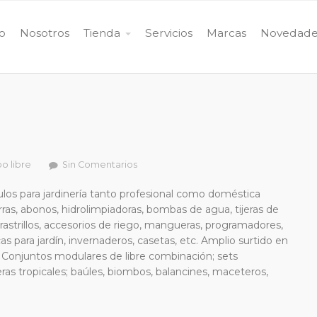
io
Nosotros
Tienda
Servicios
Marcas
Novedade
o libre
Sin Comentarios
ulos para jardinería tanto profesional como doméstica
as, abonos, hidrolimpiadoras, bombas de agua, tijeras de
, rastrillos, accesorios de riego, mangueras, programadores,
cas para jardín, invernaderos, casetas, etc. Amplio surtido en
: Conjuntos modulares de libre combinación; sets
ras tropicales; baúles, biombos, balancines, maceteros,