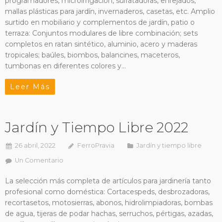
programadores, microirrigación, sulfatadoras, enrejados,
mallas plásticas para jardín, invernaderos, casetas, etc. Amplio
surtido en mobiliario y complementos de jardín, patio o
terraza: Conjuntos modulares de libre combinación; sets
completos en ratan sintético, aluminio, acero y maderas
tropicales; baúles, biombos, balancines, maceteros,
tumbonas en diferentes colores y…
Leer Más
Jardín y Tiempo Libre 2022
26 abril, 2022
FerroPravia
Jardín y tiempo libre
Un Comentario
La selección más completa de artículos para jardinería tanto
profesional como doméstica: Cortacespeds, desbrozadoras,
recortasetos, motosierras, abonos, hidrolimpiadoras, bombas
de agua, tijeras de podar hachas, serruchos, pértigas, azadas,