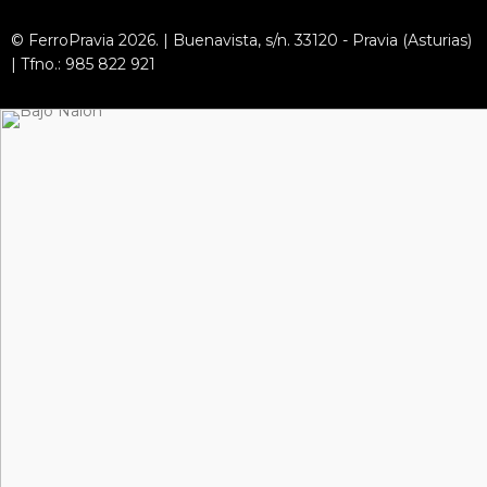
© FerroPravia 2026. | Buenavista, s/n. 33120 - Pravia (Asturias)
| Tfno.: 985 822 921