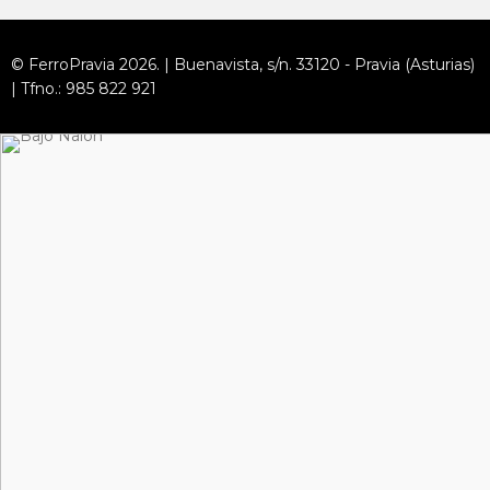
© FerroPravia 2026. | Buenavista, s/n. 33120 - Pravia (Asturias)
| Tfno.: 985 822 921