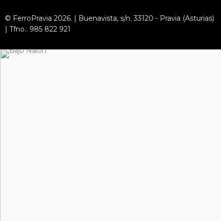
© FerroPravia 2026. | Buenavista, s/n. 33120 - Pravia (Asturias)
| Tfno.: 985 822 921