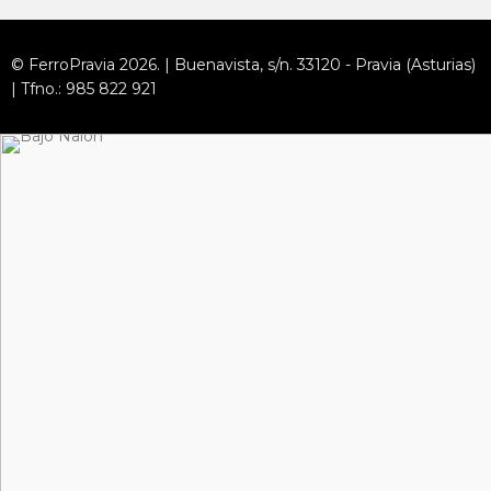
© FerroPravia 2026. | Buenavista, s/n. 33120 - Pravia (Asturias)
| Tfno.: 985 822 921