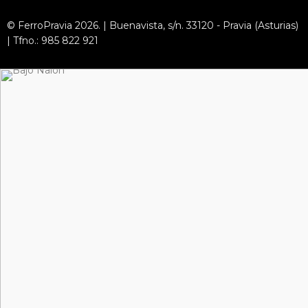
© FerroPravia 2026. | Buenavista, s/n. 33120 - Pravia (Asturias)
| Tfno.: 985 822 921