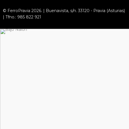
© FerroPravia 2026. | Buenavista, s/n. 33120 - Pravia (Asturias)
| Tfno.: 985 822 921