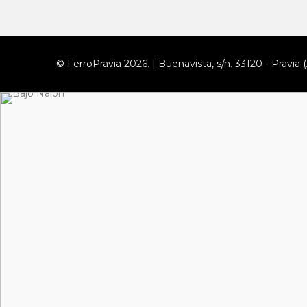
© FerroPravia 2026. | Buenavista, s/n. 33120 - Pravia (