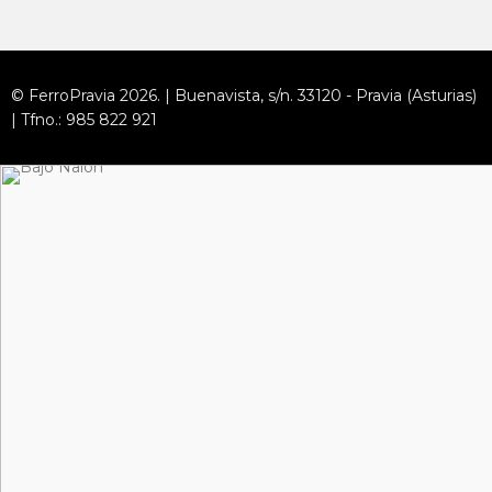
© FerroPravia 2026. | Buenavista, s/n. 33120 - Pravia (Asturias)
| Tfno.: 985 822 921