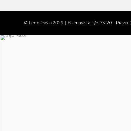
© FerroPravia 2026. | Buenavista, s/n. 33120 - Pravia (