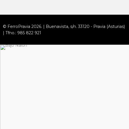
© FerroPravia 2026. | Buenavista, s/n. 33120 - Pravia (Asturias)
| Tfno.: 985 822 921