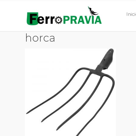
Inic
horca