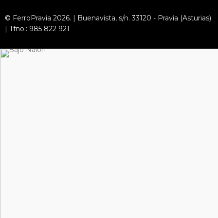
© FerroPravia 2026. | Buenavista, s/n. 33120 - Pravia (Asturias)
| Tfno.: 985 822 921