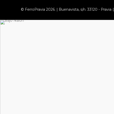
© FerroPravia 2026. | Buenavista, s/n. 33120 - Pravia (