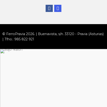
© FerroPravia 2026. | Buenavista, s/n. 33120 - Pravia (Asturias)
| Tfno.: 985 822 921