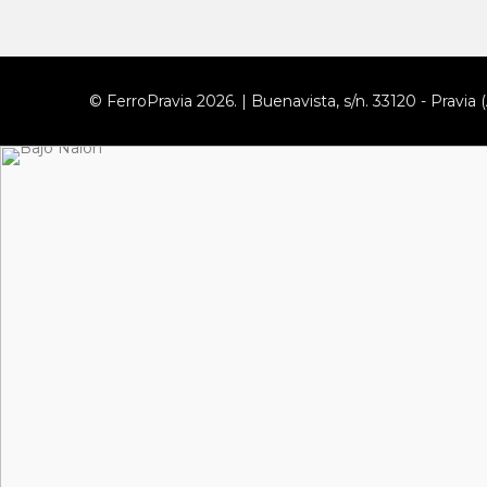
© FerroPravia 2026. | Buenavista, s/n. 33120 - Pravia (