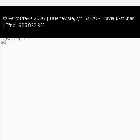
© FerroPravia 2026. | Buenavista, s/n. 33120 - Pravia (Asturias)
| Tfno.: 985 822 921