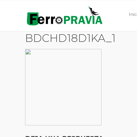
Ini
BDCHD18D1KA_1