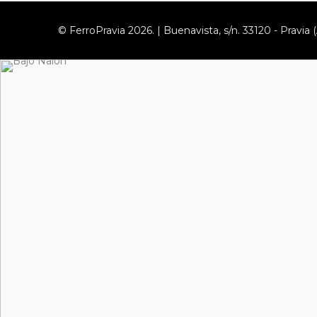
© FerroPravia 2026. | Buenavista, s/n. 33120 - Pravia (