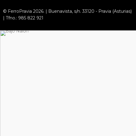
© FerroPravia 2026. | Buenavista, s/n. 33120 - Pravia (Asturias)
| Tfno.: 985 822 921