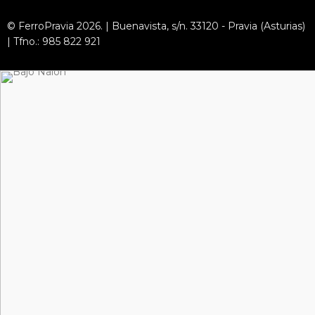
© FerroPravia 2026. | Buenavista, s/n. 33120 - Pravia (Asturias)
| Tfno.: 985 822 921