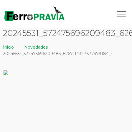
20245531_572475696209483_62
Inicio
Novedades
20245531_572475696209483_6267114327677479184_n