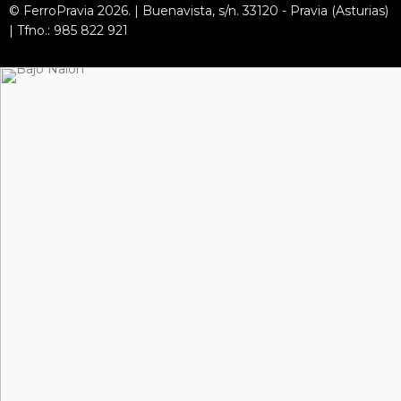
© FerroPravia 2026. | Buenavista, s/n. 33120 - Pravia (Asturias)
| Tfno.: 985 822 921