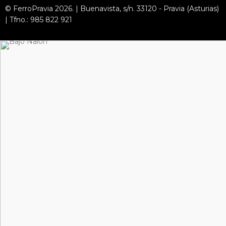
© FerroPravia 2026. | Buenavista, s/n. 33120 - Pravia (Asturias)
| Tfno.: 985 822 921