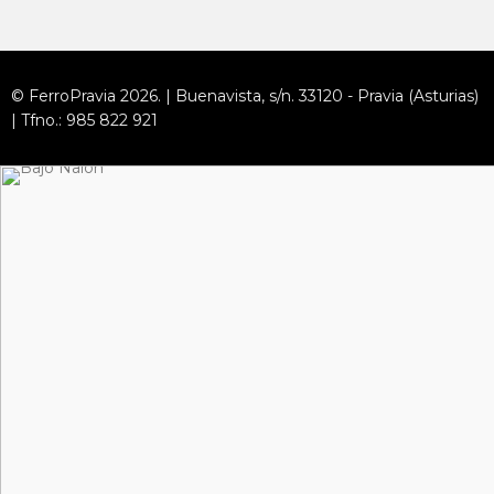
© FerroPravia 2026. | Buenavista, s/n. 33120 - Pravia (Asturias)
| Tfno.: 985 822 921