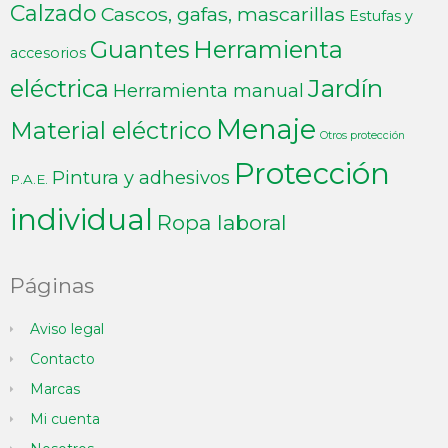
Calzado
Cascos, gafas, mascarillas
Estufas y
Guantes
Herramienta
accesorios
Jardín
eléctrica
Herramienta manual
Menaje
Material eléctrico
Otros protección
Protección
Pintura y adhesivos
P.A.E.
individual
Ropa laboral
Páginas
Aviso legal
Contacto
Marcas
Mi cuenta