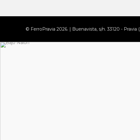
© FerroPravia 2026. | Buenavista, s/n. 33120 - Pravia (