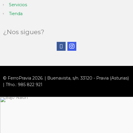
Servicios
Tienda
¿Nos sigues?
© FerroPravia 2026. | Buenavista, s/n. 33120 - Pravia (Asturias)
| Tfno.: 985 822 921