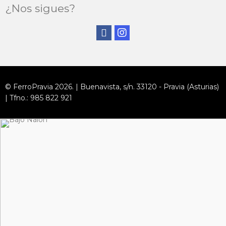
¿Nos sigues?
© FerroPravia 2026. | Buenavista, s/n. 33120 - Pravia (Asturias)
| Tfno.: 985 822 921