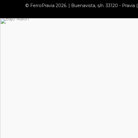
© FerroPravia 2026. | Buenavista, s/n. 33120 - Pravia (