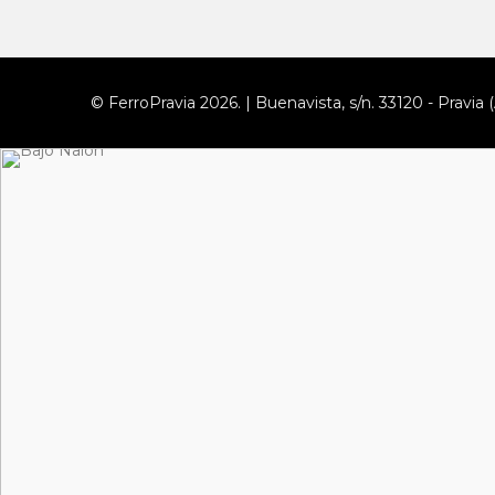
© FerroPravia 2026. | Buenavista, s/n. 33120 - Pravia (