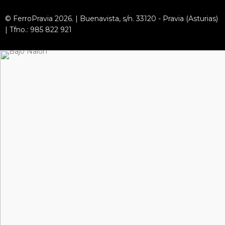
© FerroPravia 2026. | Buenavista, s/n. 33120 - Pravia (Asturias)
| Tfno.: 985 822 921