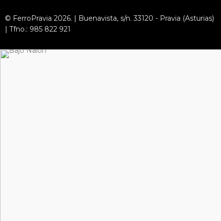
© FerroPravia 2026. | Buenavista, s/n. 33120 - Pravia (Asturias)
| Tfno.: 985 822 921