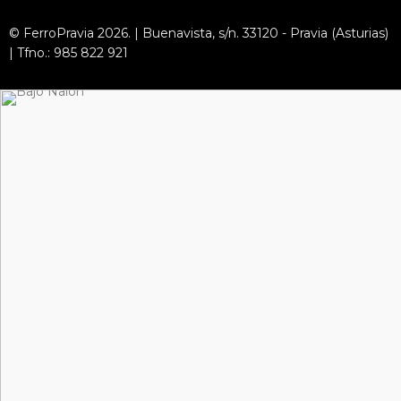
© FerroPravia 2026. | Buenavista, s/n. 33120 - Pravia (Asturias)
| Tfno.: 985 822 921