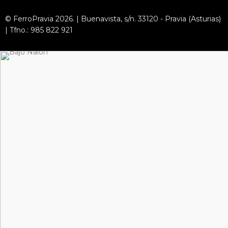
© FerroPravia 2026. | Buenavista, s/n. 33120 - Pravia (Asturias)
| Tfno.: 985 822 921