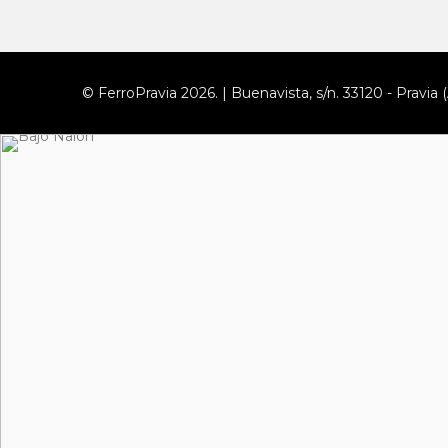
© FerroPravia 2026. | Buenavista, s/n. 33120 - Pravia (