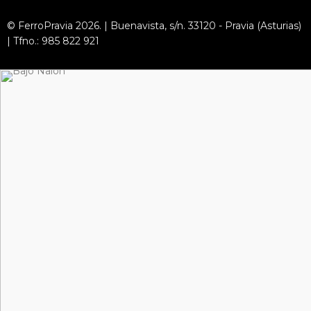
© FerroPravia 2026. | Buenavista, s/n. 33120 - Pravia (Asturias)
| Tfno.: 985 822 921