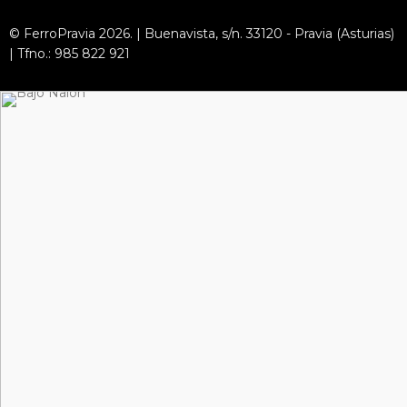
© FerroPravia 2026. | Buenavista, s/n. 33120 - Pravia (Asturias)
| Tfno.: 985 822 921