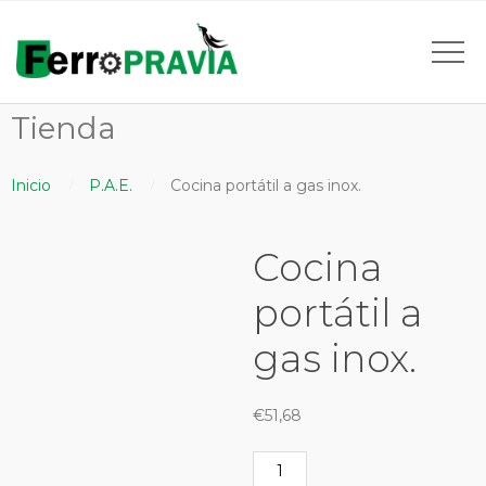
Tienda
Inicio
P.A.E.
Cocina portátil a gas inox.
Cocina
portátil a
gas inox.
€
51,68
Cocina