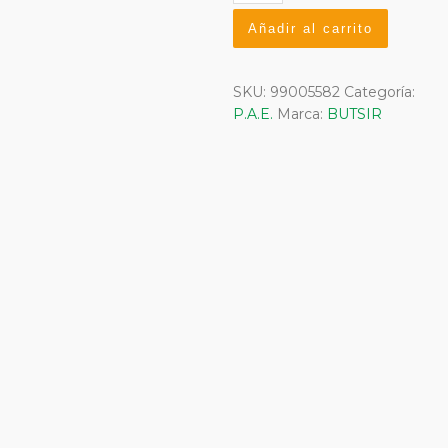
portátil
a
Añadir al carrito
gas
inox.
cantidad
SKU:
99005582
Categoría:
P.A.E.
Marca:
BUTSIR